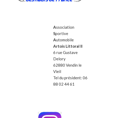
A
ssociation
S
portive
A
utomobile
Artois Littoral II
6 rue Gustave
Delory
62880 Vendin le
Vieil
Tel du président: 06
88 02 44 61