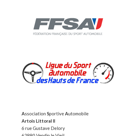
A
ssociation
S
portive
A
utomobile
Artois Littoral II
6 rue Gustave Delory
62880 Vendin le Vieil