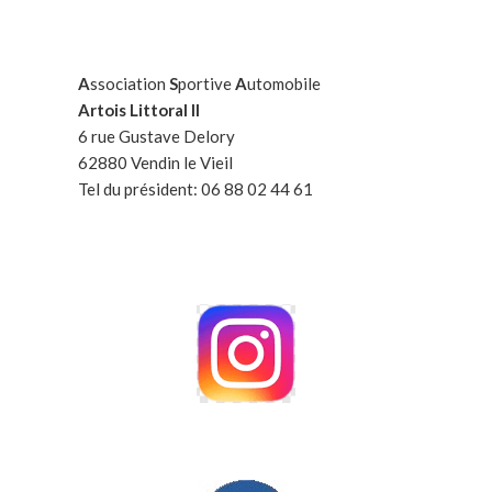
A
ssociation
S
portive
A
utomobile
Artois Littoral II
6 rue Gustave Delory
62880 Vendin le Vieil
Tel du président: 06 88 02 44 61