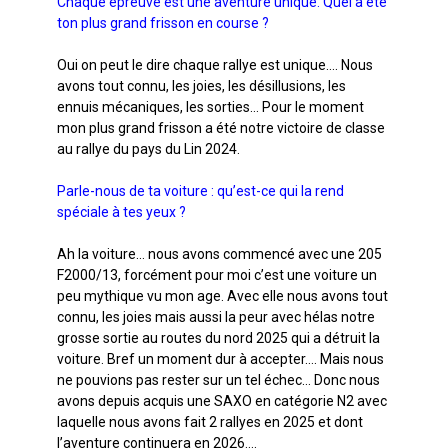
Chaque épreuve est une aventure unique. Quel a été
ton plus grand frisson en course ?
Oui on peut le dire chaque rallye est unique…. Nous
avons tout connu, les joies, les désillusions, les
ennuis mécaniques, les sorties… Pour le moment
mon plus grand frisson a été notre victoire de classe
au rallye du pays du Lin 2024.
Parle-nous de ta voiture : qu’est-ce qui la rend
spéciale à tes yeux ?
Ah la voiture… nous avons commencé avec une 205
F2000/13, forcément pour moi c’est une voiture un
peu mythique vu mon age. Avec elle nous avons tout
connu, les joies mais aussi la peur avec hélas notre
grosse sortie au routes du nord 2025 qui a détruit la
voiture. Bref un moment dur à accepter…. Mais nous
ne pouvions pas rester sur un tel échec… Donc nous
avons depuis acquis une SAXO en catégorie N2 avec
laquelle nous avons fait 2 rallyes en 2025 et dont
l’aventure continuera en 2026….