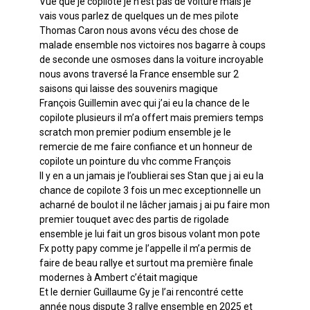
Vue que je copilote je n’est pas de voiture mais je
vais vous parlez de quelques un de mes pilote
Thomas Caron nous avons vécu des chose de
malade ensemble nos victoires nos bagarre à coups
de seconde une osmoses dans la voiture incroyable
nous avons traversé la France ensemble sur 2
saisons qui laisse des souvenirs magique
François Guillemin avec qui j’ai eu la chance de le
copilote plusieurs il m’a offert mais premiers temps
scratch mon premier podium ensemble je le
remercie de me faire confiance et un honneur de
copilote un pointure du vhc comme François
Il y en a un jamais je l’oublierai ses Stan que j ai eu la
chance de copilote 3 fois un mec exceptionnelle un
acharné de boulot il ne lâcher jamais j ai pu faire mon
premier touquet avec des partis de rigolade
ensemble je lui fait un gros bisous volant mon pote
Fx potty papy comme je l’appelle il m’a permis de
faire de beau rallye et surtout ma première finale
modernes à Ambert c’était magique
Et le dernier Guillaume Gy je l’ai rencontré cette
année nous dispute 3 rallye ensemble en 2025 et