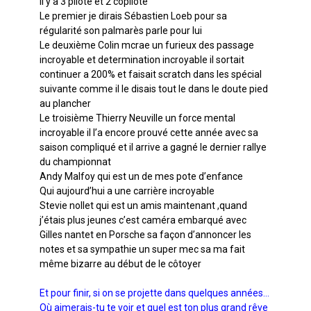
Il y a 3 pilote et 2 copilote
Le premier je dirais Sébastien Loeb pour sa
régularité son palmarès parle pour lui
Le deuxième Colin mcrae un furieux des passage
incroyable et determination incroyable il sortait
continuer a 200% et faisait scratch dans les spécial
suivante comme il le disais tout le dans le doute pied
au plancher
Le troisième Thierry Neuville un force mental
incroyable il l’a encore prouvé cette année avec sa
saison compliqué et il arrive a gagné le dernier rallye
du championnat
Andy Malfoy qui est un de mes pote d’enfance
Qui aujourd’hui a une carrière incroyable
Stevie nollet qui est un amis maintenant ,quand
j’étais plus jeunes c’est caméra embarqué avec
Gilles nantet en Porsche sa façon d’annoncer les
notes et sa sympathie un super mec sa ma fait
même bizarre au début de le côtoyer
Et pour finir, si on se projette dans quelques années…
Où aimerais-tu te voir et quel est ton plus grand rêve