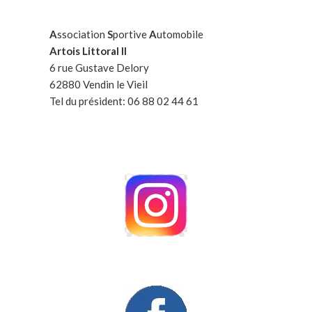
A
ssociation
S
portive
A
utomobile
Artois Littoral II
6 rue Gustave Delory
62880 Vendin le Vieil
Tel du président: 06 88 02 44 61