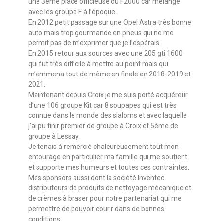
une 3ème place officieuse du F2000 car mélangé
avec les groupe F à l’époque.
En 2012 petit passage sur une Opel Astra très bonne
auto mais trop gourmande en pneus qui ne me
permit pas de m’exprimer que je l’espérais.
En 2015 retour aux sources avec une 205 gti 1600
qui fut très difficile à mettre au point mais qui
m’emmena tout de même en finale en 2018-2019 et
2021.
Maintenant depuis Croix je me suis porté acquéreur
d’une 106 groupe Kit car 8 soupapes qui est très
connue dans le monde des slaloms et avec laquelle
j’ai pu finir premier de groupe à Croix et 5ème de
groupe à Lessay.
Je tenais à remercié chaleureusement tout mon
entourage en particulier ma famille qui me soutient
et supporte mes humeurs et toutes ces contraintes.
Mes sponsors aussi dont la société Inventec
distributeurs de produits de nettoyage mécanique et
de crèmes à braser pour notre partenariat qui me
permettre de pouvoir courir dans de bonnes
conditions.