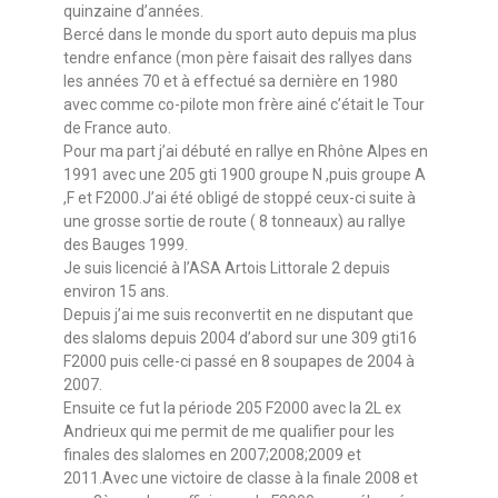
quinzaine d’années.
Bercé dans le monde du sport auto depuis ma plus
tendre enfance (mon père faisait des rallyes dans
les années 70 et à effectué sa dernière en 1980
avec comme co-pilote mon frère ainé c’était le Tour
de France auto.
Pour ma part j’ai débuté en rallye en Rhône Alpes en
1991 avec une 205 gti 1900 groupe N ,puis groupe A
,F et F2000.J’ai été obligé de stoppé ceux-ci suite à
une grosse sortie de route ( 8 tonneaux) au rallye
des Bauges 1999.
Je suis licencié à l’ASA Artois Littorale 2 depuis
environ 15 ans.
Depuis j’ai me suis reconvertit en ne disputant que
des slaloms depuis 2004 d’abord sur une 309 gti16
F2000 puis celle-ci passé en 8 soupapes de 2004 à
2007.
Ensuite ce fut la période 205 F2000 avec la 2L ex
Andrieux qui me permit de me qualifier pour les
finales des slalomes en 2007;2008;2009 et
2011.Avec une victoire de classe à la finale 2008 et