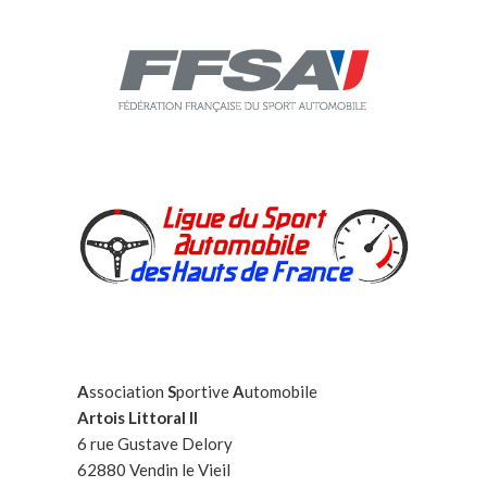
A
ssociation
S
portive
A
utomobile
Artois Littoral II
6 rue Gustave Delory
62880 Vendin le Vieil