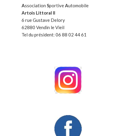
A
ssociation
S
portive
A
utomobile
Artois Littoral II
6 rue Gustave Delory
62880 Vendin le Vieil
Tel du président: 06 88 02 44 61