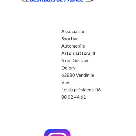
A
ssociation
S
portive
A
utomobile
Artois Littoral II
6 rue Gustave
Delory
62880 Vendin le
Vieil
Tel du président: 06
88 02 44 61