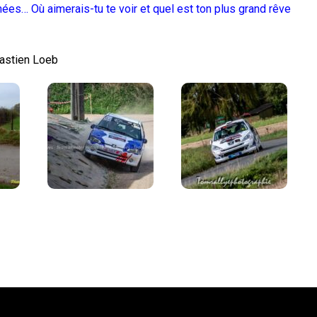
nnées… Où aimerais-tu te voir et quel est ton plus grand rêve
bastien Loeb