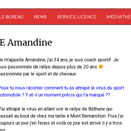
LE BUREAU
NEWS
SERVICE LICENCE
MÉDIATH
E Amandine
e m’appelle Amandine, j’ai 34 ans, je suis coach sportif. Je
suis passionnée de rallye depuis plus de 20 ans
passionnée par le sport et de chevaux.
Peux-tu nous raconter comment tu as attrapé le virus du sport
utomobile ? Y at-il un moment précis qui t’a marqué ??
’ai attrapé le virus en allant voir le rallye de Béthune qui
passait au bout de chez ma tante à Mont Bernanchon. Puis j’ai
oujours un jour j’en ferais et voilà ce jour est arrivé il y a trois
ns.