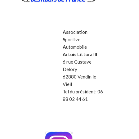
A
ssociation
S
portive
A
utomobile
Artois Littoral II
6 rue Gustave
Delory
62880 Vendin le
Vieil
Tel du président: 06
88 02 44 61