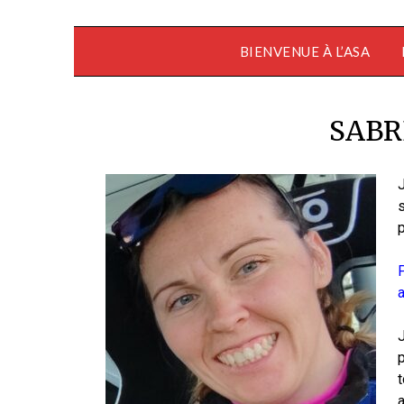
BIENVENUE À L’ASA
SABR
J
a
J
t
a