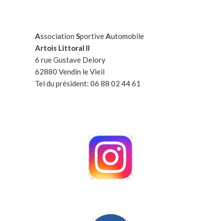
A
ssociation
S
portive
A
utomobile
Artois Littoral II
6 rue Gustave Delory
62880 Vendin le Vieil
Tel du président: 06 88 02 44 61