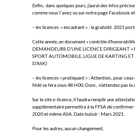
Enfin, dans quelques jours, j’aurai des infos précis
comme vous l’ avez vu sur notre page Facebook et su
– les licences « encadrant » : la gratuité 2021 por
Cette année, un document « contrôle d’honorabil
DEMANDEURS D’UNE LICENCE DIRIGEANT « E
SPORT AUTOMOBILE, LIGUE DE KARTING ET 
D’ASK)
– les licences « pratiquant » : Attention, pour ceux 
fédé se fera sous 48 H00. Donc, n’attendez pas la 
Sur le site e-licence, il faudra remplir une attestat
supplémentaire permettra à la FFSA de confirmer l’é
2020 et même ASA. Date butoir : Mars 2021.
Pour les autres, aucun changement.