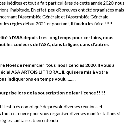
ces inédites et tout à fait particulières de cette année 2020, nous
ons l’habitude. En effet, peu d’épreuves ont été organisées mais
ncernant l’Assemblée Générale et l’Assemblée Générale
t les règles début 2021 et pourtant, il faudra les faire !!!!!
lité à l’ASA depuis très longtemps pour certains, nous
t les couleurs de l’ASA, dans la ligue, dans d’autres
e Noël de remercier tous nos licenciés 2020. Il vous a
écial ASA ARTOIS LITTORAL II, qui sera mis à votre
 vous indiquerons en temps voulu……..
prise lors de la souscription de leur licence !!!!!
t il est très compliqué de prévoir diverses réunions et
 tout en œuvre pour vous organiser diverses manifestations si
règles sanitaires bien entendu