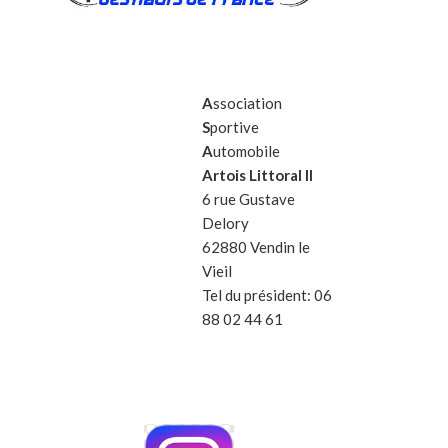
A
ssociation
S
portive
A
utomobile
Artois Littoral II
6 rue Gustave
Delory
62880 Vendin le
Vieil
Tel du président: 06
88 02 44 61