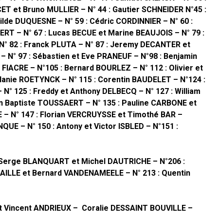
ET et Bruno MULLIER – N° 44 : Gautier SCHNEIDER N°45 :
hilde DUQUESNE – N° 59 : Cédric CORDINNIER – N° 60 :
RT – N° 67 : Lucas BECUE et Marine BEAUJOIS – N° 79 :
N° 82 : Franck PLUTA – N° 87 : Jeremy DECANTER et
– N° 97 : Sébastien et Eve PRANEUF – N°98 : Benjamin
IACRE – N°105 : Bernard BOURLEZ – N° 112 : Olivier et
lanie ROETYNCK – N° 115 : Corentin BAUDELET – N°124 :
 125 : Freddy et Anthony DELBECQ – N° 127 : William
n Baptiste TOUSSAERT – N° 135 : Pauline CARBONE et
 – N° 147 : Florian VERCRUYSSE et Timothé BAR –
UE – N° 150 : Antony et Victor ISBLED – N°151 :
 Serge BLANQUART et Michel DAUTRICHE – N°206 :
ATAILLE et Bernard VANDENAMEELE – N° 213 : Quentin
 et Vincent ANDRIEUX – Coralie DESSAINT BOUVILLE –