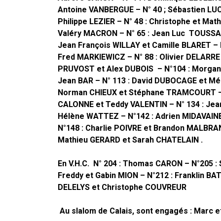
Antoine VANBERGUE – N° 40 ; Sébastien LUC
Philippe LEZIER – N° 48 : Christophe et Mat
Valéry MACRON – N° 65 : Jean Luc TOUSSAE
Jean François WILLAY et Camille BLARET – 
Fred MARKIEWICZ – N° 88 : Olivier DELARRE 
PRUVOST et Alex DUBOIS – N°104 : Morgan F
Jean BAR – N° 113 : David DUBOCAGE et Mé
Norman CHIEUX et Stéphane TRAMCOURT – N°
CALONNE et Teddy VALENTIN – N° 134 : Jea
Hélène WATTEZ – N°142 : Adrien MIDAVAINE
N°148 : Charlie POIVRE et Brandon MALBRANQ
Mathieu GERARD et Sarah CHATELAIN .
En V.H.C.
N° 204 : Thomas CARON – N°205 :
Freddy et Gabin MION – N°212 : Franklin B
DELELYS et Christophe COUVREUR
Au slalom de Calais, sont engagés : Marc