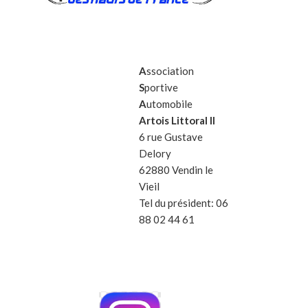
A
ssociation
S
portive
A
utomobile
Artois Littoral II
6 rue Gustave
Delory
62880 Vendin le
Vieil
Tel du président: 06
88 02 44 61