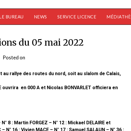
LE BUREAU
NEWS
SERVICE LICENCE
MÉDIATH
ions du 05 mai 2022
Posted on
by
admin1355
 au rallye des routes du nord, soit au slalom de Calais,
E ouvrira en 000 A et Nicolas BONVARLET officiera en
° 8 : Martin FORGEZ – N° 12 : Mickael DELAIRE et
 N° 16 : Vivien MACE – N° 17 : Samuel SALAUN – N° 36 :